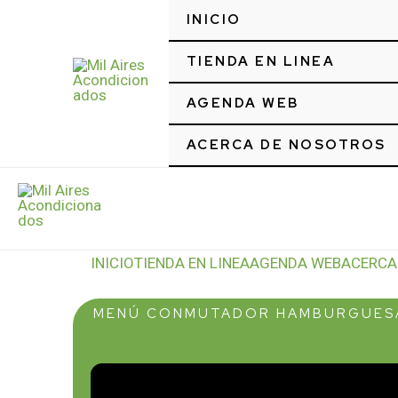
Ir
INICIO
al
contenido
TIENDA EN LINEA
AGENDA WEB
Mil Aires Acondicionados
ACERCA DE NOSOTROS
Mil Aires Acondicionados
INICIO
TIENDA EN LINEA
AGENDA WEB
ACERCA
MENÚ CONMUTADOR HAMBURGUES