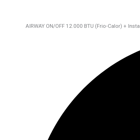
AIRWAY ON/OFF 12.000 BTU (Frio-Calor) + Insta